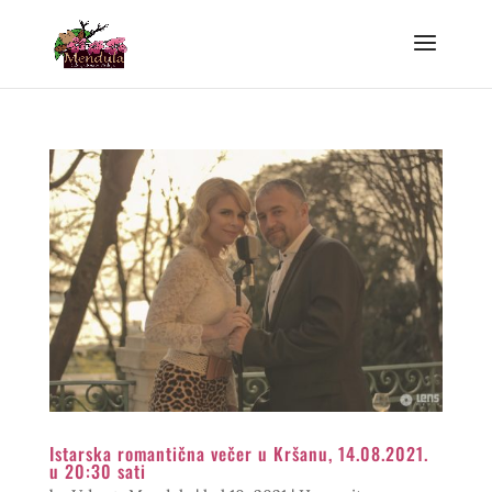
Istarska romantična večer u Kršanu, 14.08.2021.
u 20:30 sati