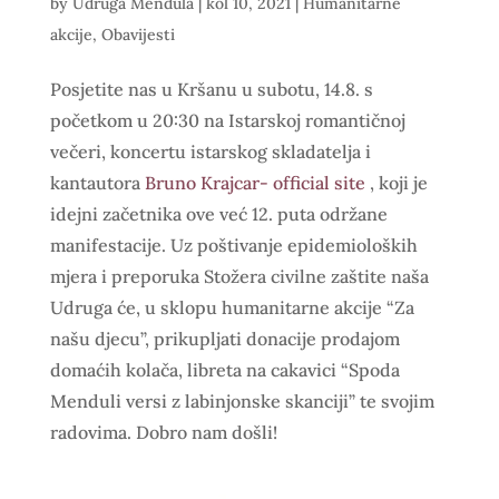
by
Udruga Mendula
|
kol 10, 2021
|
Humanitarne
akcije
,
Obavijesti
Posjetite nas u Kršanu u subotu, 14.8. s
početkom u 20:30 na Istarskoj romantičnoj
večeri, koncertu istarskog skladatelja i
kantautora
Bruno Krajcar- official site
, koji je
idejni začetnika ove već 12. puta održane
manifestacije. Uz poštivanje epidemioloških
mjera i preporuka Stožera civilne zaštite naša
Udruga će, u sklopu humanitarne akcije “Za
našu djecu”, prikupljati donacije prodajom
domaćih kolača, libreta na cakavici “Spoda
Menduli versi z labinjonske skanciji” te svojim
radovima. Dobro nam došli!