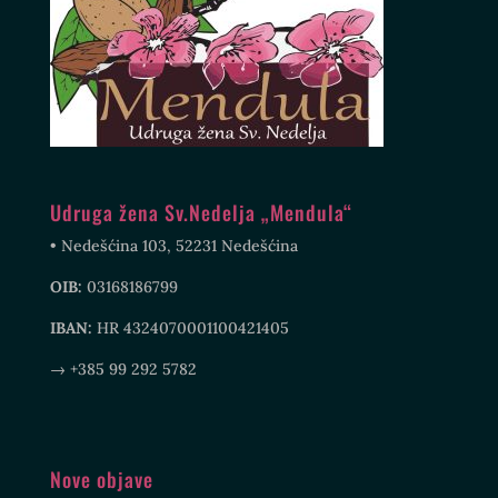
Udruga žena Sv.Nedelja „Mendula“
• Nedešćina 103, 52231 Nedešćina
OIB:
03168186799
IBAN:
HR 4324070001100421405
→ +385 99 292 5782
Nove objave