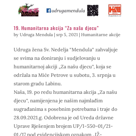
19. Humanitarna akcija “Za našu djecu”
by
Udruga Mendula
|
srp 5, 2021
|
Humanitarne akcije
Udruga žena Sv. Nedelja “Mendula“ zahvaljuje
se svima na doniranju i sudjelovanju u
humanitarnoj akciji „Za našu djecu“, koja se
održala na Miće Petrove u subotu, 3. srpnja u
starom gradu Labinu.
Naša, 19. po redu humanitarna akcija „Za našu
djecu“, namijenjena je našim najmlađim
sugrađanima s posebnim potrebama i traje do
28.09.2021.g. Odobrena je od Ureda državne
Uprave Rješenjem brojem UP/I-550-01/21-
01/17 pod evidencijskom oznakom „IŽ-