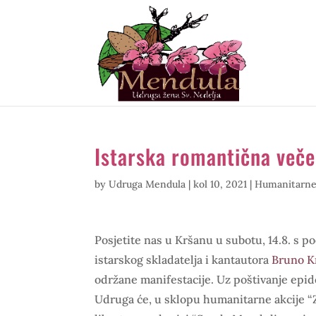
Istarska romantična veče
by
Udruga Mendula
|
kol 10, 2021
|
Humanitarne
Posjetite nas u Kršanu u subotu, 14.8. s p
istarskog skladatelja i kantautora
Bruno Kr
održane manifestacije. Uz poštivanje epid
Udruga će, u sklopu humanitarne akcije “Z