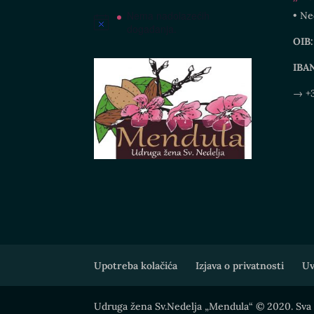
Nema nadolazećih
• Ne
događanja.
OIB:
IBA
→ +3
Upotreba kolačića
Izjava o privatnosti
Uv
Udruga žena Sv.Nedelja „Mendula“ © 2020. Sva 