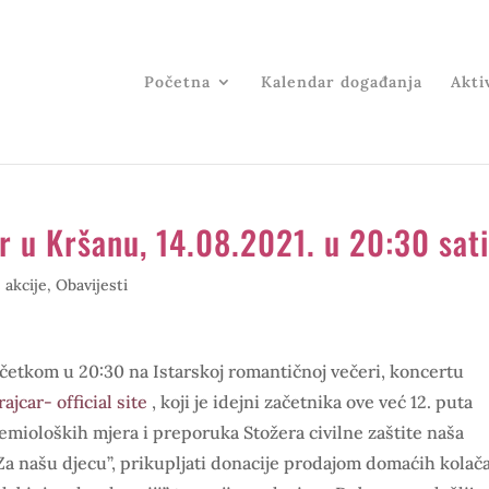
Početna
Kalendar događanja
Aktiv
r u Kršanu, 14.08.2021. u 20:30 sat
 akcije
,
Obavijesti
očetkom u 20:30 na Istarskoj romantičnoj večeri, koncertu
ajcar- official site
, koji je idejni začetnika ove već 12. puta
emioloških mjera i preporuka Stožera civilne zaštite naša
a našu djecu”, prikupljati donacije prodajom domaćih kolača