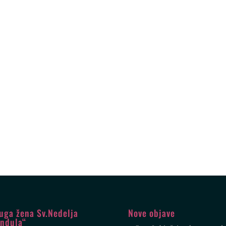
uga žena Sv.Nedelja
Nove objave
ndula“