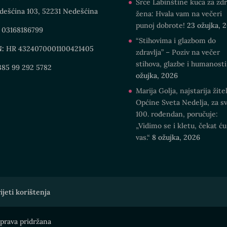
Srce Labinštine kuca za zdr
dešćina 103, 52231 Nedešćina
žena: Hvala vam na večeri
punoj dobrote!
23 ožujka, 
03168186799
“Stihovima i glazbom do
N:
HR 4324070001100421405
zdravlja” – Poziv na večer
stihova, glazbe i humanosti
85 99 292 5782
ožujka, 2026
Marija Golja, najstarija žitel
Općine Sveta Nedelja, za sv
100. rođendan, poručuje:
„Vidimo se i kletu, čekat ću
vas.“
8 ožujka, 2026
ijeti korištenja
prava pridržana