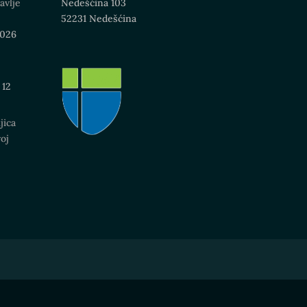
avlje
Nedešćina 103
52231 Nedešćina
2026
12
jica
oj