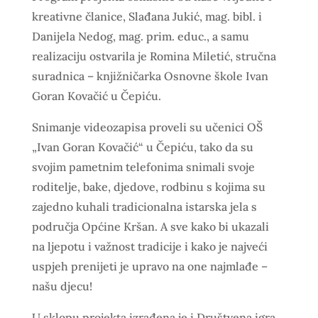
kreativne članice, Slađana Jukić, mag. bibl. i
Danijela Nedog, mag. prim. educ., a samu
realizaciju ostvarila je Romina Miletić, stručna
suradnica – knjižničarka Osnovne škole Ivan
Goran Kovačić u Čepiću.
Snimanje videozapisa proveli su učenici OŠ
„Ivan Goran Kovačić“ u Čepiću, tako da su
svojim pametnim telefonima snimali svoje
roditelje, bake, djedove, rodbinu s kojima su
zajedno kuhali tradicionalna istarska jela s
područja Općine Kršan. A sve kako bi ukazali
na ljepotu i važnost tradicije i kako je najveći
uspjeh prenijeti je upravo na one najmlađe –
našu djecu!
U sklopu projekta izrađena je i Društvena igra