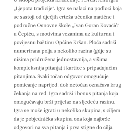
„Ljepota tradicije“. Igra se nalazi na podlozi koja
se sastoji od dječjih crteža učenika matične i
područne Osnovne škole „Ivan Goran Kovačić“
u Čepiću, s motivima vezanima uz kulturnu i
povijesnu baštinu Općine Kršan. Ploča sadrži
numerirana polja s nekoliko razina (gdje su
nižima pridružena jednostavnija, a višima
kompleksnija pitanja) i kartice s pripadajućim
pitanjima. Svaki točan odgovor omogućuje
pomicanje naprijed, dok netočan označava krug
čekanja na red. Igra sadrži i bonus pitanja koja
omogućavaju brži prijelaz na sljedeću razinu.
Igra se može igrati u nekoliko skupina, s ciljem
da je pobjednička skupina ona koja najbrže
odgovori na sva pitanja i prva stigne do cilja.