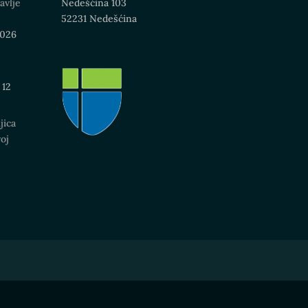
avlje
Nedešćina 103
52231 Nedešćina
2026
12
jica
oj