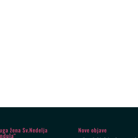
uga žena Sv.Nedelja
Nove objave
ndula“