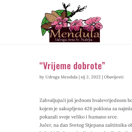
“Vrijeme dobrote”
by
Udruga Mendula
|
sij 2, 2022
|
Obavijesti
Zahvaljujući još jednom hvalevrijednom 
kojem je sakupljeno 426 poklona za najmla
pokazali svoje veliko i humano srce.
Jučer, na dan Svetog Stjepana zaštitnika o