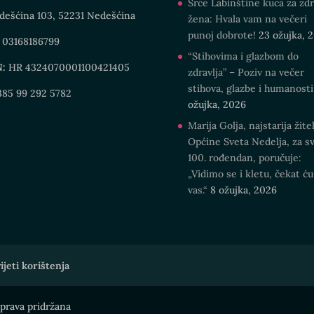
Srce Labinštine kuca za zdr
dešćina 103, 52231 Nedešćina
žena: Hvala vam na večeri
punoj dobrote!
23 ožujka, 
03168186799
“Stihovima i glazbom do
N:
HR 4324070001100421405
zdravlja” – Poziv na večer
stihova, glazbe i humanosti
85 99 292 5782
ožujka, 2026
Marija Golja, najstarija žitel
Općine Sveta Nedelja, za sv
100. rođendan, poručuje:
„Vidimo se i kletu, čekat ću
vas.“
8 ožujka, 2026
ijeti korištenja
prava pridržana