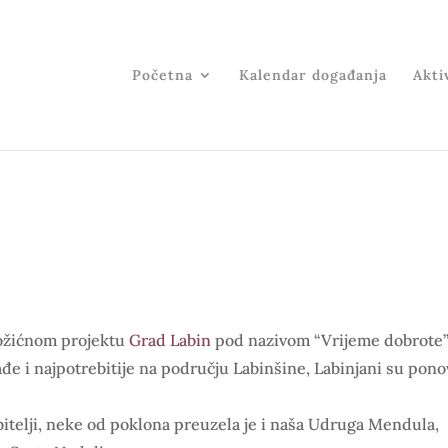
Početna
Kalendar događanja
Aktiv
božićnom projektu
Grad Labin
pod nazivom “Vrijeme dobrote”
đe i najpotrebitije na području Labinšine, Labinjani su pon
bitelji, neke od poklona preuzela je i naša Udruga Mendula,