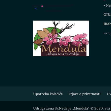
Nema nadolazećih
• Ne
događanja.
OIB:
IBA
→ +3
Upotreba kolačića
Izjava o privatnosti
Uv
Udruga žena Sv.Nedelja „Mendula“ © 2020. Sva 