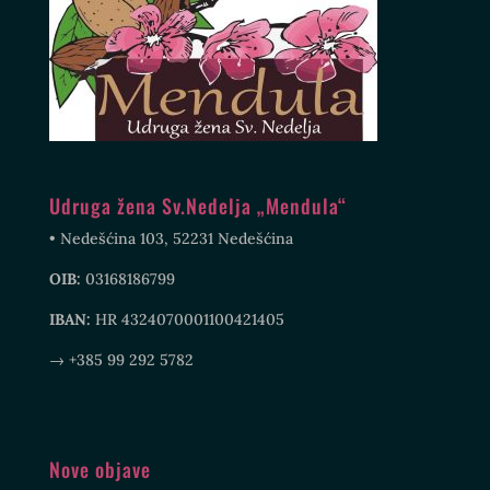
Udruga žena Sv.Nedelja „Mendula“
• Nedešćina 103, 52231 Nedešćina
OIB:
03168186799
IBAN:
HR 4324070001100421405
→ +385 99 292 5782
Nove objave