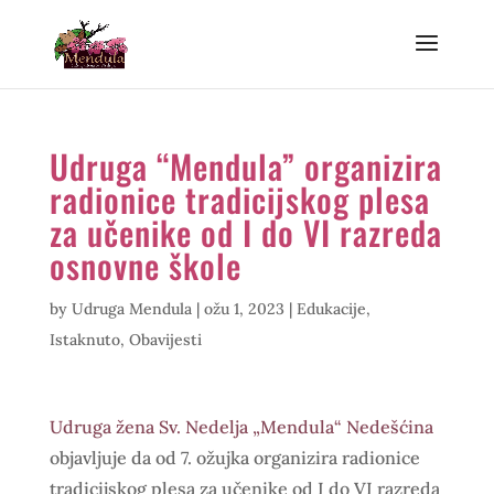
Udruga “Mendula” organizira
radionice tradicijskog plesa
za učenike od I do VI razreda
osnovne škole
by
Udruga Mendula
|
ožu 1, 2023
|
Edukacije
,
Istaknuto
,
Obavijesti
Udruga žena Sv. Nedelja „Mendula“ Nedešćina
objavljuje da od 7. ožujka organizira radionice
tradicijskog plesa za učenike od I do VI razreda