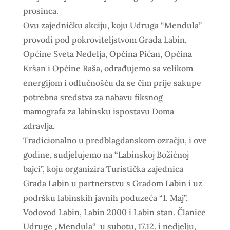
prosinca.
Ovu zajedničku akciju, koju Udruga “Mendula”
provodi pod pokroviteljstvom Grada Labin,
Općine Sveta Nedelja, Općina Pićan, Općina
Kršan i Općine Raša, odrađujemo sa velikom
energijom i odlučnošću da se čim prije sakupe
potrebna sredstva za nabavu fiksnog
mamografa za labinsku ispostavu Doma
zdravlja.
Tradicionalno u predblagdanskom ozračju, i ove
godine, sudjelujemo na “Labinskoj Božićnoj
bajci”, koju organizira Turistička zajednica
Grada Labin u partnerstvu s Gradom Labin i uz
podršku labinskih javnih poduzeća “1. Maj”,
Vodovod Labin, Labin 2000 i Labin stan. Članice
Udruge „Mendula“ u subotu, 17.12. i nedjelju,