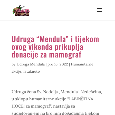
Udruga “Mendula” i tijekom
ovog vikenda prikuplja
donacije za mamograf
by
Udruga Mendula
|
pro 16, 2022
|
Humanitarne
akcije
,
Istaknuto
Udruga žena Sv. Nedelja „Mendula“ Nedešćina,
u sklopu humanitarne akcije “LABINŠTINA
HOĆE! za mamograf”, nastavlja sa
sudjelovanjem na brojnim događajima tijekom