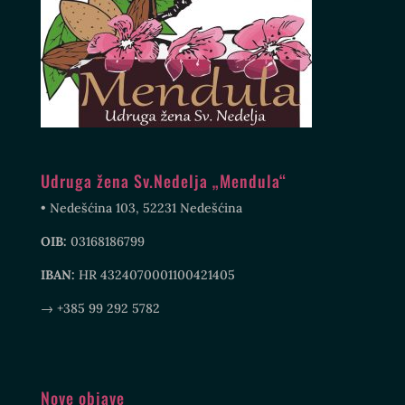
Udruga žena Sv.Nedelja „Mendula“
• Nedešćina 103, 52231 Nedešćina
OIB:
03168186799
IBAN:
HR 4324070001100421405
→ +385 99 292 5782
Nove objave