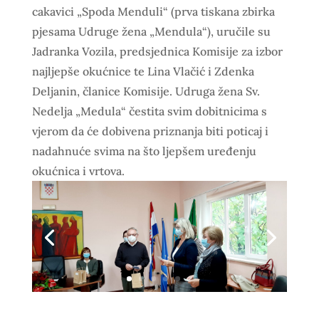
cakavici „Spoda Menduli“ (prva tiskana zbirka
pjesama Udruge žena „Mendula“), uručile su
Jadranka Vozila, predsjednica Komisije za izbor
najljepše okućnice te Lina Vlačić i Zdenka
Deljanin, članice Komisije. Udruga žena Sv.
Nedelja „Medula“ čestita svim dobitnicima s
vjerom da će dobivena priznanja biti poticaj i
nadahnuće svima na što ljepšem uređenju
okućnica i vrtova.