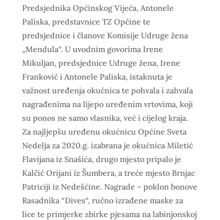
Predsjednika Općinskog Vijeća, Antonele
Paliska, predstavnice TZ Općine te
predsjednice i članove Komisije Udruge žena
„Mendula“. U uvodnim govorima Irene
Mikuljan, predsjednice Udruge žena, Irene
Franković i Antonele Paliska, istaknuta je
važnost uređenja okućnica te pohvala i zahvala
nagrađenima na lijepo uređenim vrtovima, koji
su ponos ne samo vlasnika, već i cijelog kraja.
Za najljepšu uređenu okućnicu Općine Sveta
Nedelja za 2020.g. izabrana je okućnica Miletić
Flavijana iz Snašića, drugo mjesto pripalo je
Kalčić Orijani iz Šumbera, a treće mjesto Brnjac
Patriciji iz Nedešćine. Nagrade – poklon bonove
Rasadnika “Dives“, ručno izrađene maske za
lice te primjerke zbirke pjesama na labinjonskoj