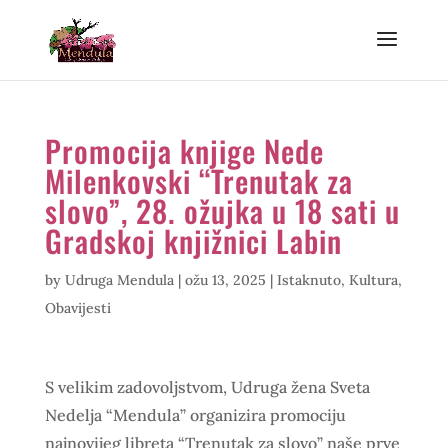
Promocija knjige Nede
Milenkovski “Trenutak za
slovo”, 28. ožujka u 18 sati u
Gradskoj knjižnici Labin
by
Udruga Mendula
|
ožu 13, 2025
|
Istaknuto
,
Kultura
,
Obavijesti
S velikim zadovoljstvom, Udruga žena Sveta
Nedelja “Mendula” organizira promociju
najnovijeg libreta “Trenutak za slovo” naše prve