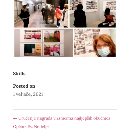
Skills
Posted on
1 veljače, 2021
←
Uručenje nagrada vlasnicima najljepših okućnica
Općine Sv. Nedelje