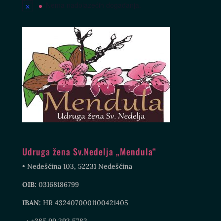
Nema nadolazećih događanja.
Udruga žena Sv.Nedelja „Mendula“
• Nedešćina 103, 52231 Nedešćina
OIB:
03168186799
IBAN:
HR 4324070001100421405
→ +385 99 292 5782