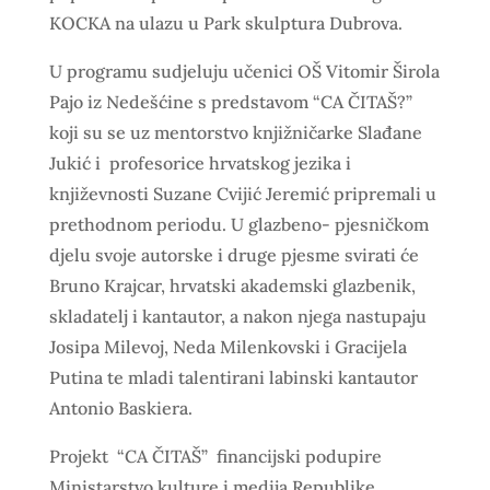
KOCKA na ulazu u Park skulptura Dubrova.
U programu sudjeluju učenici OŠ Vitomir Širola
Pajo iz Nedešćine s predstavom “CA ČITAŠ?”
koji su se uz mentorstvo knjižničarke Slađane
Jukić i profesorice hrvatskog jezika i
književnosti Suzane Cvijić Jeremić pripremali u
prethodnom periodu. U glazbeno- pjesničkom
djelu svoje autorske i druge pjesme svirati će
Bruno Krajcar, hrvatski akademski glazbenik,
skladatelj i kantautor, a nakon njega nastupaju
Josipa Milevoj, Neda Milenkovski i Gracijela
Putina te mladi talentirani labinski kantautor
Antonio Baskiera.
Projekt “CA ČITAŠ” financijski podupire
Ministarstvo kulture i medija Republike