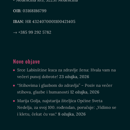
• Nedešćina 103, 52231 Nedešćina
OIB:
03168186799
IBAN:
HR 4324070001100421405
→ +385 99 292 5782
Nove objave
Srce Labinštine kuca za zdravlje žena: Hvala vam na
večeri punoj dobrote!
23 ožujka, 2026
“Stihovima i glazbom do zdravlja” – Poziv na večer
stihova, glazbe i humanosti
12 ožujka, 2026
Marija Golja, najstarija žiteljica Općine Sveta
Nedelja, za svoj 100. rođendan, poručuje: „Vidimo se
i kletu, čekat ću vas.“
8 ožujka, 2026