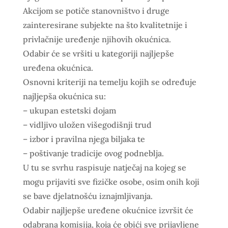
Akcijom se potiče stanovništvo i druge
zainteresirane subjekte na što kvalitetnije i
privlačnije uređenje njihovih okućnica.
Odabir će se vršiti u kategoriji najljepše
uređena okućnica.
Osnovni kriteriji na temelju kojih se određuje
najljepša okućnica su:
– ukupan estetski dojam
– vidljivo uložen višegodišnji trud
– izbor i pravilna njega biljaka te
– poštivanje tradicije ovog podneblja.
U tu se svrhu raspisuje natječaj na kojeg se
mogu prijaviti sve fizičke osobe, osim onih koji
se bave djelatnošću iznajmljivanja.
Odabir najljepše uređene okućnice izvršit će
odabrana komisija, koja će obići sve prijavljene