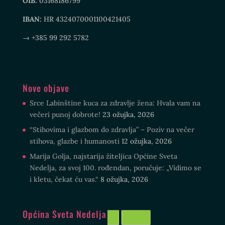
OIB:
03168186799
IBAN:
HR 4324070001100421405
→ +385 99 292 5782
Nove objave
Srce Labinštine kuca za zdravlje žena: Hvala vam na
večeri punoj dobrote!
23 ožujka, 2026
“Stihovima i glazbom do zdravlja” – Poziv na večer
stihova, glazbe i humanosti
12 ožujka, 2026
Marija Golja, najstarija žiteljica Općine Sveta
Nedelja, za svoj 100. rođendan, poručuje: „Vidimo se
i kletu, čekat ću vas.“
8 ožujka, 2026
Općina Sveta Nedelja