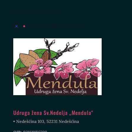
Nadolazeći događaji
Nema nadolazećih događanja.
Udruga žena Sv.Nedelja „Mendula“
• Nedešćina 103, 52231 Nedešćina