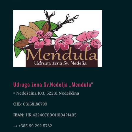
Udruga žena Sv.Nedelja „Mendula“
• Nedešćina 103, 52231 Nedešćina
OIB:
03168186799
IBAN:
HR 4324070001100421405
→ +385 99 292 5782