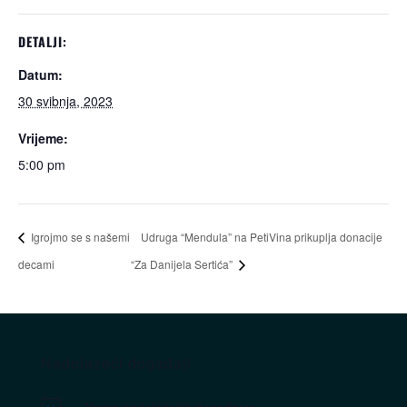
DETALJI:
Datum:
30 svibnja, 2023
Vrijeme:
5:00 pm
Igrojmo se s našemi
Udruga “Mendula” na PetiVina prikuplja donacije
decami
“Za Danijela Sertića”
Nadolazeći događaji
Nema nadolazećih događanja.