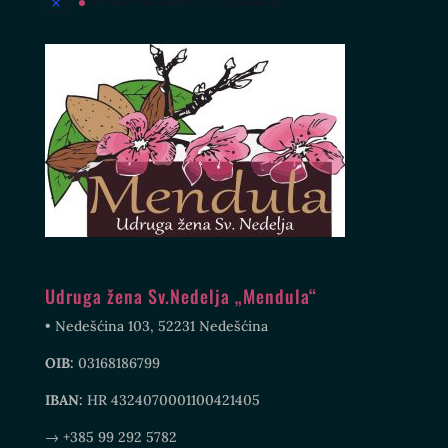
Udruga žena Sv.Nedelja „Mendula“
• Nedešćina 103, 52231 Nedešćina
OIB:
03168186799
IBAN:
HR 4324070001100421405
→ +385 99 292 5782