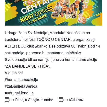
Udruga žena Sv. Nedelja „Mendula“ Nedešćina
na
tradicionalnoj fešti TOČNO U CENTAR, u organizaciji
ALTER EGO club&bar koja se održava 30. svibnja od 14
sati nadalje, priprema humanitarne palačinke.
Sve donacije bit će namijenjene za humanitarnu akciju
“ZA DANIJELA SERTIĆA”.
Vidimo se!
#humanitarnaakcija
#zaDanijelaSertica
#udrugaMendula
+ Dodaj u Google kalendar
+ iCal izvoz