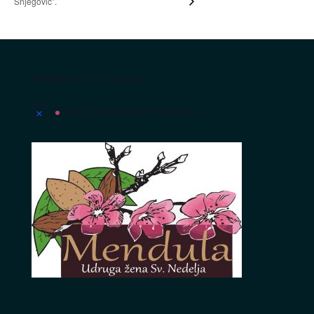
Snjegović”.
Nadolazeći događaji
Nema nadolazećih događanja.