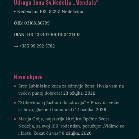
Udruga žena Sv.Nedelja „Mendula“
• Nedešćina 103, 52231 Nedešćina
OIB:
03168186799
IBAN:
HR 4324070001100421405
→ +385 99 292 5782
Nove objave
Srce Labinštine kuca za zdravlje žena: Hvala vam na
večeri punoj dobrote!
23 ožujka, 2026
“Stihovima i glazbom do zdravlja” – Poziv na večer
stihova, glazbe i humanosti
12 ožujka, 2026
Marija Golja, najstarija žiteljica Općine Sveta
Nedelja, za svoj 100. rođendan, poručuje: „Vidimo se
i kletu, čekat ću vas.“
8 ožujka, 2026