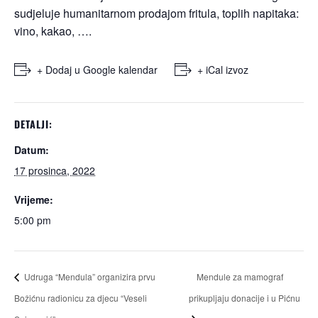
sudjeluje humanitarnom prodajom fritula, toplih napitaka:
vino, kakao, ….
+ Dodaj u Google kalendar
+ iCal izvoz
DETALJI:
Datum:
17 prosinca, 2022
Vrijeme:
5:00 pm
Udruga “Mendula” organizira prvu
Mendule za mamograf
Božićnu radionicu za djecu “Veseli
prikupljaju donacije i u Pićnu