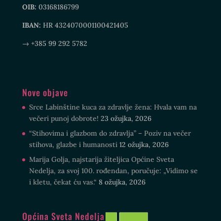
OIB:
03168186799
IBAN:
HR 4324070001100421405
→ +385 99 292 5782
Nove objave
Srce Labinštine kuca za zdravlje žena: Hvala vam na
večeri punoj dobrote!
23 ožujka, 2026
“Stihovima i glazbom do zdravlja” – Poziv na večer
stihova, glazbe i humanosti
12 ožujka, 2026
Marija Golja, najstarija žiteljica Općine Sveta
Nedelja, za svoj 100. rođendan, poručuje: „Vidimo se
i kletu, čekat ću vas.“
8 ožujka, 2026
Općina Sveta Nedelja