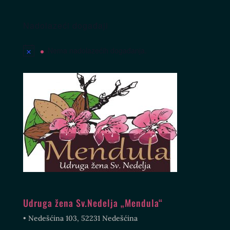
Nadolazeći događaji
Nema nadolazećih događanja.
Udruga žena Sv.Nedelja „Mendula“
• Nedešćina 103, 52231 Nedešćina