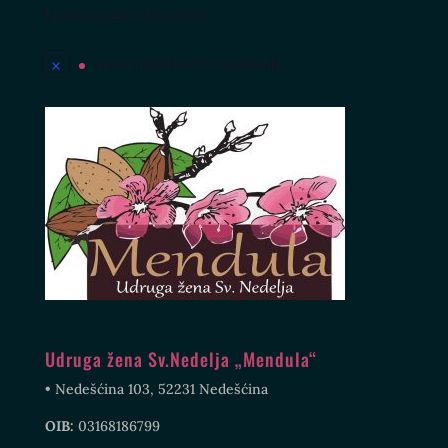
Nadolazeći događaji
Nema nadolazećih događanja.
Udruga žena Sv.Nedelja „Mendula“
• Nedešćina 103, 52231 Nedešćina
OIB:
03168186799