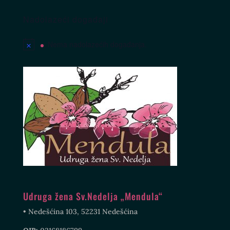
Nadolazeći događaji
Nema nadolazećih događanja.
Udruga žena Sv.Nedelja „Mendula“
• Nedešćina 103, 52231 Nedešćina