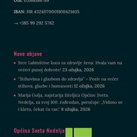
OIB:
03168186799
IBAN:
HR 4324070001100421405
→ +385 99 292 5782
Nove objave
Srce Labinštine kuca za zdravlje žena: Hvala vam na
večeri punoj dobrote!
23 ožujka, 2026
“Stihovima i glazbom do zdravlja” – Poziv na večer
stihova, glazbe i humanosti
12 ožujka, 2026
Marija Golja, najstarija žiteljica Općine Sveta
Nedelja, za svoj 100. rođendan, poručuje: „Vidimo se
i kletu, čekat ću vas.“
8 ožujka, 2026
Općina Sveta Nedelja