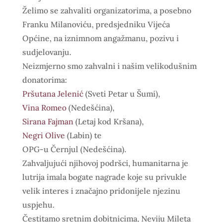
​Želimo se zahvaliti organizatorima, a posebno
Franku Milanoviću, predsjedniku Vijeća
Općine, na iznimnom angažmanu, pozivu i
sudjelovanju.
​Neizmjerno smo zahvalni i našim velikodušnim
donatorima:
Pršutana Jelenić
(Sveti Petar u Šumi),
Vina Romeo
(Nedešćina),
Sirana Fajman
(Letaj kod Kršana),
Negri Olive
(Labin) te
​OPG-u Černjul (Nedešćina).
Zahvaljujući njihovoj podršci, humanitarna je
lutrija imala bogate nagrade koje su privukle
velik interes i značajno pridonijele njezinu
uspjehu.
​Čestitamo sretnim dobitnicima, Neviju Mileta