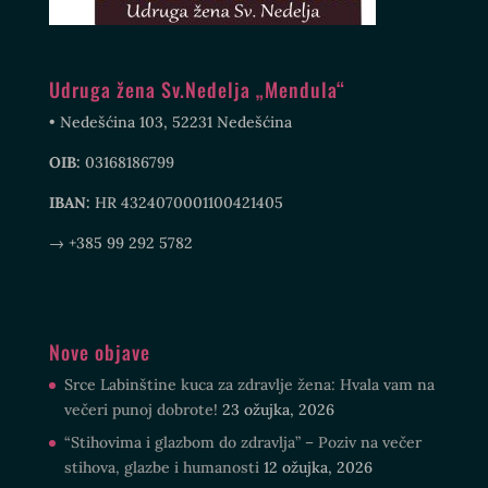
Udruga žena Sv.Nedelja „Mendula“
• Nedešćina 103, 52231 Nedešćina
OIB:
03168186799
IBAN:
HR 4324070001100421405
→ +385 99 292 5782
Nove objave
Srce Labinštine kuca za zdravlje žena: Hvala vam na
večeri punoj dobrote!
23 ožujka, 2026
“Stihovima i glazbom do zdravlja” – Poziv na večer
stihova, glazbe i humanosti
12 ožujka, 2026