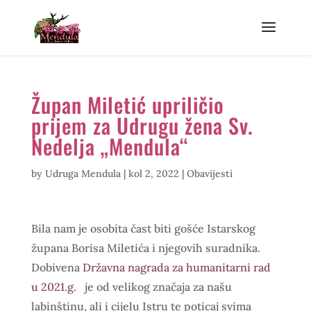
Župan Miletić upriličio
prijem za Udrugu žena Sv.
Nedelja „Mendula“
by
Udruga Mendula
|
kol 2, 2022
|
Obavijesti
Bila nam je osobita čast biti gošće Istarskog
župana Borisa Miletića i njegovih suradnika.
Do
bivena
Državna nagrada za humanitarni rad
u 2021.g.
je od velikog značaja za našu
labinštinu, ali i cijelu Istru te poticaj svima